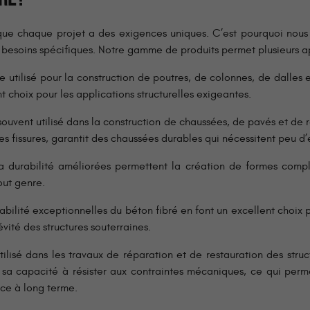
ue chaque projet a des exigences uniques. C’est pourquoi nous 
besoins spécifiques. Notre gamme de produits permet plusieurs appl
e utilisé pour la construction de poutres, de colonnes, de dalles
nt choix pour les applications structurelles exigeantes.
 souvent utilisé dans la construction de chaussées, de pavés et de 
e les fissures, garantit des chaussées durables qui nécessitent peu d’
a durabilité améliorées permettent la création de formes compl
out genre.
rabilité exceptionnelles du béton fibré en font un excellent choix p
évité des structures souterraines.
tilisé dans les travaux de réparation et de restauration des str
 sa capacité à résister aux contraintes mécaniques, ce qui perm
nce à long terme.