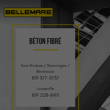
BÉTON FIBRÉ
Trois-Rivières / Shawinigan /
Bécancour
819 377-3737
Louiseville
819 228-8411