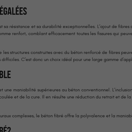
NÉGALÉES
 sa résistance et sa durabilité exceptionnelles. L’ajout de fibres 
 comme renfort, comblant efficacement toutes les fissures qui peu
les structures construites avec du béton renforcé de fibres peuve
 difficiles. C’est donc un choix idéal pour une large gamme d’appl
BLE
 et une maniabilité supérieures au béton conventionnel. L’inclusi
lée et de la cure. Il en résulte une réduction du retrait et de la f
uraux complexes, le béton fibré offre la polyvalence et la maniabi
BRÉ?