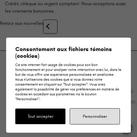
Crédit, chèque ou argent comptant. Nous acceptons aussi
les virements bancaires.
Retour aux nouvelles
Consentement aux fichiers témoins
(cookies)
Ce site internet fait usage de cookies pour son bon
fonctionnement et pour analyser votre interaction avec lui, dans le
but de vous offrir une expérience personnalisée et améliorée.
Nous n'utiliserons des cookies que si vous donnez votre
consentement en cliquant sur "Tout accepter". Vous avez
Loi sur
Politique
Gérer mes
également la possibilité de gérer vos préférences en matière de
Contact
Plan du
l’accessibilité
de
témoins
cookies en accédant aux paramètres via le bouton
médias
site
–
confidentialité
(cookies)
"Personnaliser".
Commentaires
Tout accepter
Personnaliser
Conception
&
Hébergement
ADN communication
keyboard_arrow_up
2026 ©
Groupe Bellemare