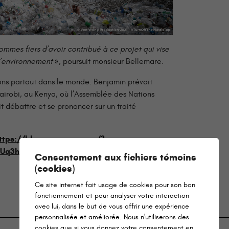
ommes fiers d’avoir contribué à ce projet qui vise
l’environnement
», poursuit monsieur Bellemare.
ons partout dans le monde. Benjamin prévoit
airobi, au Kenya, où l’Assemblée des Nations
t débattre et se prononcer sur un traité
ttps://blog.vonwong.com/?
enIUq3holz6Ktm7cwXN8vFpWoGwezeE2
Consentement aux fichiers témoins
(cookies)
Ce site internet fait usage de cookies pour son bon
fonctionnement et pour analyser votre interaction
avec lui, dans le but de vous offrir une expérience
personnalisée et améliorée. Nous n'utiliserons des
cookies que si vous donnez votre consentement en