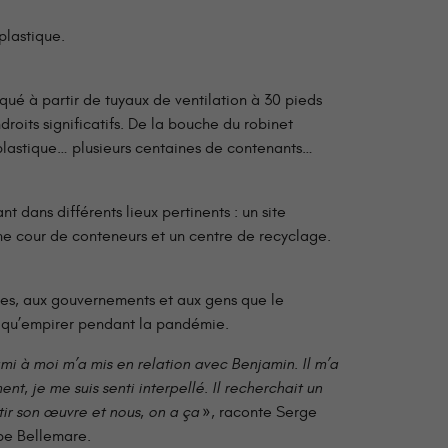
plastique.
iqué à partir de tuyaux de ventilation à 30 pieds
ndroits significatifs. De la bouche du robinet
plastique… plusieurs centaines de contenants…
t dans différents lieux pertinents : un site
ne cour de conteneurs et un centre de recyclage.
ées, aux gouvernements et aux gens que le
t qu’empirer pendant la pandémie.
i à moi m’a mis en relation avec Benjamin. Il m’a
nt, je me suis senti interpellé. Il recherchait un
tir son œuvre et nous, on a ça
», raconte Serge
pe Bellemare.