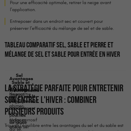
Pour une efficacité optimale, retirer la neige avant
l’application.
Entreposer dans un endroit sec et couvert pour
préserver l’efficacité du mélange de sel et de sable.
TABLEAU COMPARATIF SEL, SABLE ET PIERRE ET
MÉLANGE DE SEL ET SABLE POUR ENTRÉE EN HIVER
Sel
Avantages
Sable et
LA STRATÉGIE PARFAITE POUR ENTRETENIR
Fait
Mélange de
pierre
Inconvénients
disparaître
Ne sont
sel et sable
SON ENTRÉE L'HIVER : COMBINER
Peut
complètement
pas
Déglaçant et
abimer
les
corrosifs
antidérapant
PLUSIEURS PRODUITS
les
couches
pour les
Moins corrosif
surfaces
de glace
surfaces
Trouver l'équilibre entre les avantages du sel et du sable est
que le sel
et les
qui se