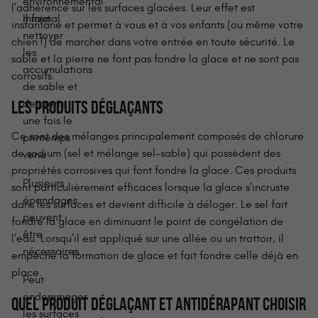
environnemental
l’adhérence sur les surfaces glacées. Leur effet est
minimal
Il faut
instantané et permet à vous et à vos enfants (ou même votre
nettoyer
chien !) de marcher dans votre entrée en toute sécurité. Le
les
sable et la pierre ne font pas fondre la glace et ne sont pas
accumulations
corrosifs.
de sable et
LES PRODUITS DÉGLAÇANTS
de pierre
une fois le
Ce sont des mélanges principalement composés de chlorure
printemps
de sodium (sel et mélange sel-sable) qui possèdent des
venu
propriétés corrosives qui font fondre la glace. Ces produits
Plusieurs
sont particulièrement efficaces lorsque la glace s’incruste
épandages
dans les surfaces et devient difficile à déloger. Le sel fait
peuvent
fondre la glace en diminuant le point de congélation de
être
l’eau. Lorsqu’il est appliqué sur une allée ou un trottoir, il
nécessaires
empêche la formation de glace et fait fondre celle déjà en
place.
Peut
endommager
QUEL PRODUIT DÉGLAÇANT ET ANTIDÉRAPANT CHOISIR
les surfaces