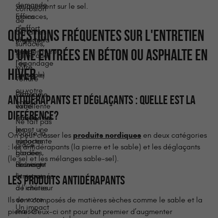
demande
uniquement sur le sel.
corrosion
moins
Efficaces,
de
d'effort
peu
QUESTIONS FRÉQUENTES SUR L'ENTRETIEN
certaines
physique
importe la
surfaces,
D'UNE ENTRÉES EN BÉTON OU ASPHALTE EN
que
température
telles que
l'épandage
(ou
votre
HIVER
de sable
presque)
voiture
ou votre
Protège
Offre une
ANTIDÉRAPANTS ET DÉGLAÇANTS : QUELLE EST LA
entrée
votre
excellente
DIFFÉRENCE?
entrée
traction sur
Ne fait pas
avant une
les
fondre la
produits nordiques
On peut classer les
en deux catégories
importante
surfaces
glace
: les antidérapants (la pierre et le sable) et les déglaçants
bordée
glacées,
(le sel et les mélanges sable-sel).
de neige
réduisant
Peuvent
le risque
être trainés
LES PRODUITS ANTIDÉRAPANTS
de chutes
à l'intérieur
de votre
Ils sont composés de matières sèches comme le sable et la
Un impact
maison
pierre. Ceux-ci ont pour but premier d’augmenter