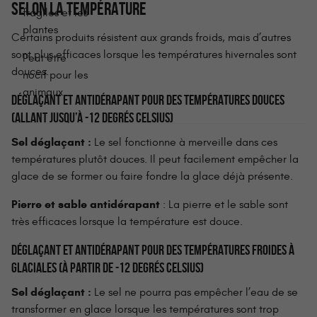
SELON LA TEMPÉRATURE
fragiles et les
plantes
Certains produits résistent aux grands froids, mais d’autres
sont plus efficaces lorsque les températures hivernales sont
Peut être
douces.
nocif pour les
animaux
DÉGLAÇANT ET ANTIDÉRAPANT POUR DES TEMPÉRATURES DOUCES
(ALLANT JUSQU’À -12 DEGRÉS CELSIUS)
Sel déglaçant :
Le sel fonctionne à merveille dans ces
températures plutôt douces. Il peut facilement empêcher la
glace de se former ou faire fondre la glace déjà présente.
Pierre et sable antidérapant
: La pierre et le sable sont
très efficaces lorsque la température est douce.
DÉGLAÇANT ET ANTIDÉRAPANT POUR DES TEMPÉRATURES FROIDES À
GLACIALES
(À PARTIR DE -12 DEGRÉS CELSIUS)
Sel déglaçant :
Le sel ne pourra pas empêcher l’eau de se
transformer en glace lorsque les températures sont trop