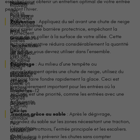
essentiel pour obtenir un entretien optimal de votre entrée
Possède
traditionnel
plantes
trouvent
pendant l'hiver.
des
sous la
Fonctionne
Peut être
propriétés
glace
Prévention
: Appliquez du sel avant une chute de neige
dans toutes
nocif
antidérapantes
pour créer une barrière protectrice, empêchant la
les
pour les
N'affectent
glace de se coller à la surface de votre allée. Cette
Empêche
températures
animaux
pas les
action préventive réduira considérablement la quantité
l'accumulation
(les effets du
plantes
Perd son
de sel que vous devrez utiliser dans l'ensemble.
de neige
sel sont tout
près des
efficacité
de même
entrées
Dégivrage
: Au milieu d'une tempête ou
Très
lorsque la
moins
immédiatement après une chute de neige, utilisez du
abordable
température
Restent en
efficaces
sel pour faire fondre rapidement la glace. Ceci est
et facile
est sous
place
quand on
particulièrement important pour les entrées où la
à
la barre
longtemps
atteint les -12
sécurité est une priorité, comme les entrées avec une
épandre
des -12
degrés
forte pente.
Sécuritaires
degrés
Celcius)
Agit
pour les
Celcius
Traction grâce au sable
: Après le dégivrage,
rapidement
animaux
épandez du sable sur les zones nécessitant une traction,
Peut
L'épandage
comme les trottoirs, l’entrée principale et les escaliers.
Choix
accélérer
de sel
Cela aidera à prévenir les chutes sans compter
économique
la